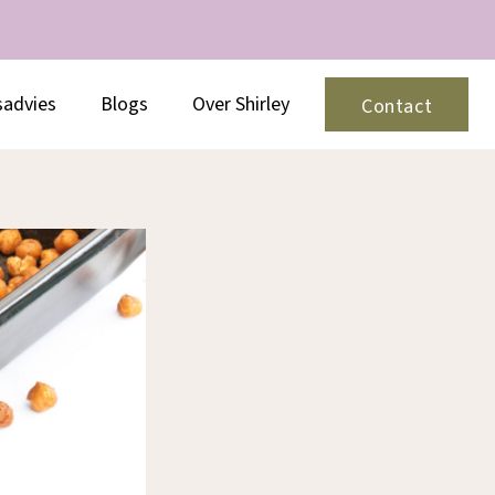
sadvies
Blogs
Over Shirley
Contact