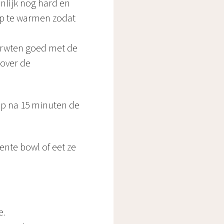
nlijk nog hard en
op te warmen zodat
rerwten goed met de
 over de
ep na 15 minuten de
ente bowl of eet ze
e.