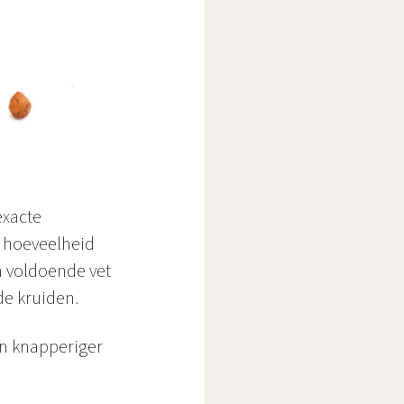
exacte
e hoeveelheid
n voldoende vet
de kruiden.
en knapperiger