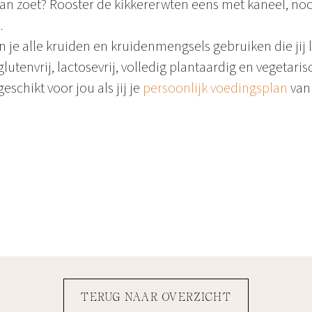
an zoet? Rooster de kikkererwten eens met kaneel, n
.
n je alle kruiden en kruidenmengsels gebruiken die jij l
glutenvrij, lactosevrij, volledig plantaardig en vegetaris
geschikt voor jou als jij je
persoonlijk voedingsplan
van
TERUG NAAR OVERZICHT