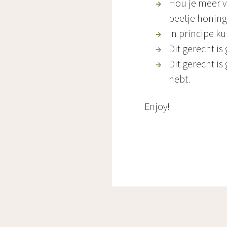
Hou je meer v
beetje honing
In principe ku
Dit gerecht is 
Dit gerecht is 
hebt.
Enjoy!