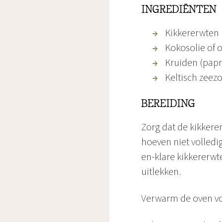
INGREDIËNTEN
Kikkererwten
Kokosolie of ol
Kruiden (pap
Keltisch zeez
BEREIDING
Zorg dat de kikkere
hoeven niet volledig
en-klare kikkererwt
uitlekken.
Verwarm de oven vo