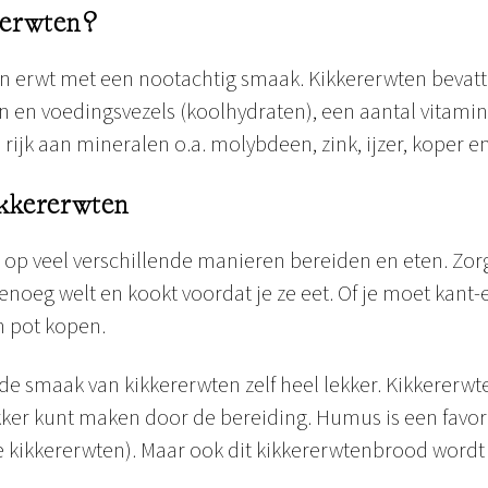
rerwten?
en erwt met een nootachtig smaak. Kikkererwten bevat
n en voedingsvezels (koolhydraten), een aantal vitam
n rijk aan mineralen o.a. molybdeen, zink, ijzer, koper
ikkererwten
 op veel verschillende manieren bereiden en eten. Zorg
enoeg welt en kookt voordat je ze eet. Of je moet kant-
n pot kopen.
de smaak van kikkererwten zelf heel lekker. Kikkererwte
kker kunt maken door de bereiding. Humus is een favor
e kikkererwten). Maar ook dit kikkererwtenbrood wordt