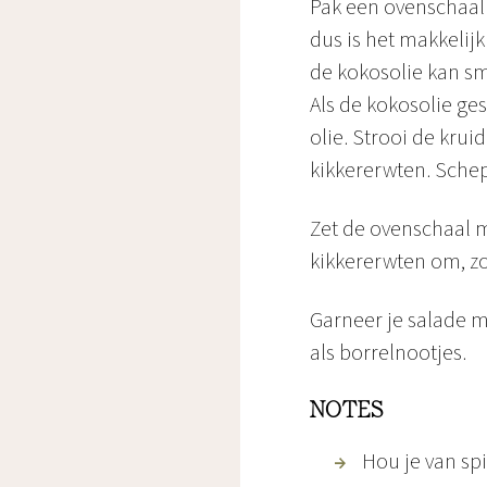
Pak een ovenschaal 
dus is het makkelij
de kokosolie kan sm
Als de kokosolie ge
olie. Strooi de kru
kikkererwten. Sche
Zet de ovenschaal 
kikkererwten om, zo
Garneer je salade m
als borrelnootjes.
NOTES
Hou je van sp