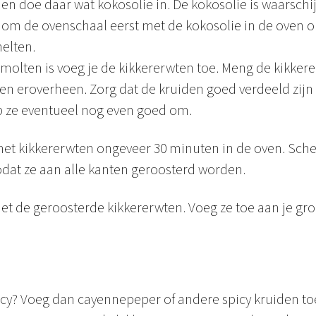
en doe daar wat kokosolie in. De kokosolie is waarschij
k om de ovenschaal eerst met de kokosolie in de oven 
elten.
smolten is voeg je de kikkererwten toe. Meng de kikke
iden eroverheen. Zorg dat de kruiden goed verdeeld zijn
p ze eventueel nog even goed om.
met kikkererwten ongeveer 30 minuten in de oven. Sch
dat ze aan alle kanten geroosterd worden.
et de geroosterde kikkererwten. Voeg ze toe aan je gro
icy? Voeg dan cayennepeper of andere spicy kruiden to