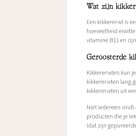
Wat zijn kikke
Een kikkererwt is e
hoeveelheid eiwitte
vitamine B11 en zij
Geroosterde k
Kikkererwten kun je
kikkererwten lang g
kikkererwten uit ee
Niet iedereen vindt 
producten die je le
(dat zijn gepureerd