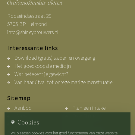
Orthomoleculair dietist
Rooseindsestraat 29
5705 BP Helmond
info@shirleybrouwers.nl
Interessante links
Download (gratis) slapen en overgang
Het goedkoopste medicijn
Wat betekent je gewicht?
Van haaruitval tot onregelmatige menstruatie
Sitemap
Aanbod
Plan een intake
Home
Over Shirley
🍪
Cookies
Werkwijze
Contact
Blogs
Privacybeleid
Wij plaatsen cookies voor het goed functioneren van onze website.