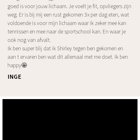
goed is voor jouw lichaam. Je voelt je fit, opvliegers zijn
weg. Er is bij mij een rust gekomen 3x per dag eten, wat
voldoende is voor mijn lichaam waar ik zeker mee kan
tennissen en mee naar de sportschool kan. En waar je
ook nog van afvalt.
Ik ben super blij dat ik Shirley tegen ben gekomen en
aan t ervaren ben wat dit allemaal met me doet. Ik ben
happy🤩
INGE