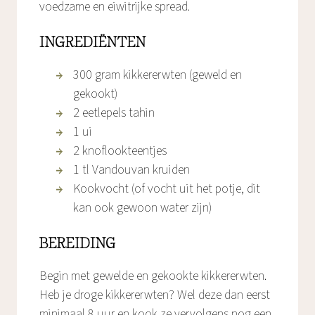
voedzame en eiwitrijke spread.
INGREDIËNTEN
300 gram kikkererwten (geweld en
gekookt)
2 eetlepels tahin
1 ui
2 knoflookteentjes
1 tl Vandouvan kruiden
Kookvocht (of vocht uit het potje, dit
kan ook gewoon water zijn)
BEREIDING
Begin met gewelde en gekookte kikkererwten.
Heb je droge kikkererwten? Wel deze dan eerst
minimaal 8 uur en kook ze vervolgens nog een