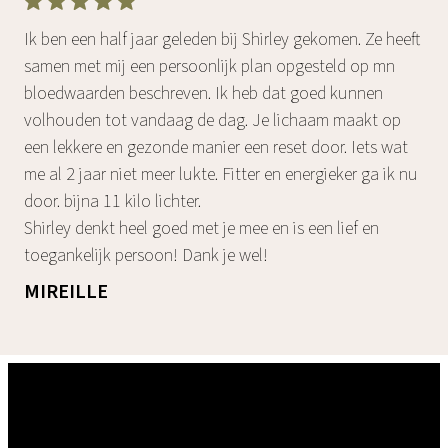
Ik ben een half jaar geleden bij Shirley gekomen. Ze heeft
samen met mij een persoonlijk plan opgesteld op mn
bloedwaarden beschreven. Ik heb dat goed kunnen
volhouden tot vandaag de dag. Je lichaam maakt op
een lekkere en gezonde manier een reset door. Iets wat
me al 2 jaar niet meer lukte. Fitter en energieker ga ik nu
door. bijna 11 kilo lichter.
Shirley denkt heel goed met je mee en is een lief en
toegankelijk persoon! Dank je wel!
MIREILLE