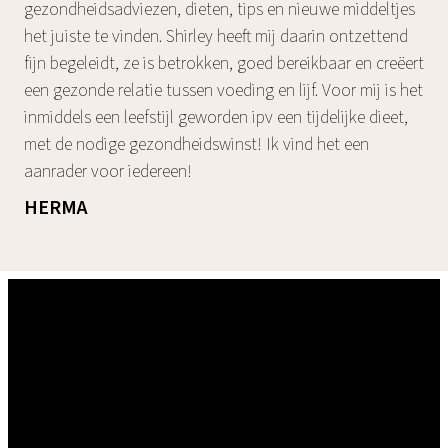
gezondheidsadviezen, dieten, tips en nieuwe middeltjes
het juiste te vinden. Shirley heeft mij daarin ontzettend
fijn begeleidt, ze is betrokken, goed bereikbaar en creëert
een gezonde relatie tussen voeding en lijf. Voor mij is het
inmiddels een leefstijl geworden ipv een tijdelijke dieet,
met de nodige gezondheidswinst! Ik vind het een
aanrader voor iedereen!
HERMA