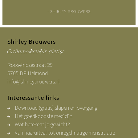
- SHIRLEY BROUWERS
Shirley Brouwers
Orthomoleculair dietist
Rooseindsestraat 29
5705 BP Helmond
info@shirleybrouwers.nl
Interessante links
Download (gratis) slapen en overgang
Het goedkoopste medicijn
Wat betekent je gewicht?
Van haaruitval tot onregelmatige menstruatie