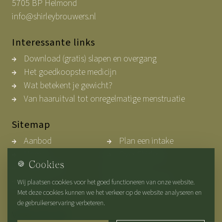
5705 BP Helmond
info@shirleybrouwers.nl
Interessante links
Download (gratis) slapen en overgang
Het goedkoopste medicijn
Wat betekent je gewicht?
Van haaruitval tot onregelmatige menstruatie
Sitemap
Aanbod
Plan een intake
Home
Over Shirley
🍪
Cookies
Werkwijze
Contact
Blogs
Privacybeleid
Wij plaatsen cookies voor het goed functioneren van onze website.
Met deze cookies kunnen we het verkeer op de website analyseren en
de gebruikerservaring verbeteren.
Volg ons op