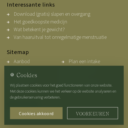
Interessante links
Download (gratis) slapen en overgang
Het goedkoopste medicijn
Wat betekent je gewicht?
Van haaruitval tot onregelmatige menstruatie
Sitemap
Aanbod
Plan een intake
Home
Over Shirley
🍪
Cookies
Werkwijze
Contact
Blogs
Privacybeleid
Wij plaatsen cookies voor het goed functioneren van onze website.
Met deze cookies kunnen we het verkeer op de website analyseren en
de gebruikerservaring verbeteren.
Volg ons op
Cookies akkoord
VOORKEUREN