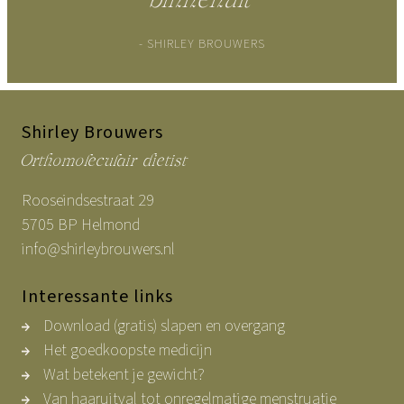
binnenuit
- SHIRLEY BROUWERS
Shirley Brouwers
Orthomoleculair dietist
Rooseindsestraat 29
5705 BP Helmond
info@shirleybrouwers.nl
Interessante links
Download (gratis) slapen en overgang
Het goedkoopste medicijn
Wat betekent je gewicht?
Van haaruitval tot onregelmatige menstruatie