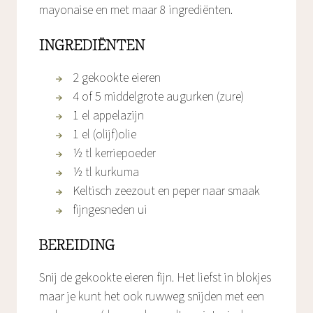
mayonaise en met maar 8 ingrediënten.
INGREDIËNTEN
2 gekookte eieren
4 of 5 middelgrote augurken (zure)
1 el appelazijn
1 el (olijf)olie
½ tl kerriepoeder
½ tl kurkuma
Keltisch zeezout en peper naar smaak
fijngesneden ui
BEREIDING
Snij de gekookte eieren fijn. Het liefst in blokjes
maar je kunt het ook ruwweg snijden met een