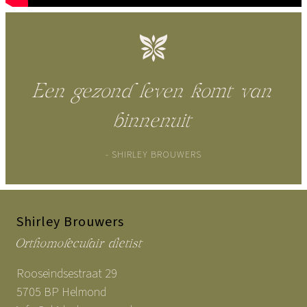
Een gezond leven komt van
binnenuit
- SHIRLEY BROUWERS
Shirley Brouwers
Orthomoleculair dietist
Rooseindsestraat 29
5705 BP Helmond