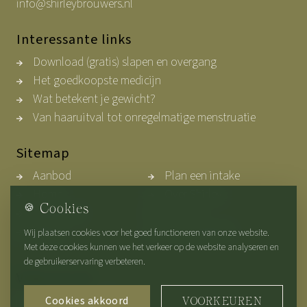
info@shirleybrouwers.nl
Interessante links
Download (gratis) slapen en overgang
Het goedkoopste medicijn
Wat betekent je gewicht?
Van haaruitval tot onregelmatige menstruatie
Sitemap
Aanbod
Plan een intake
Home
Over Shirley
🍪
Cookies
Werkwijze
Contact
Blogs
Privacybeleid
Wij plaatsen cookies voor het goed functioneren van onze website.
Met deze cookies kunnen we het verkeer op de website analyseren en
de gebruikerservaring verbeteren.
Volg ons op
Cookies akkoord
VOORKEUREN