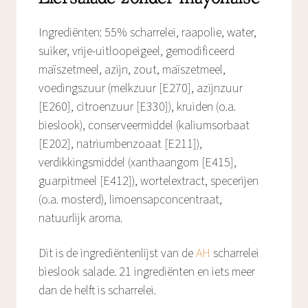
Ingrediënten: 55% scharrelei, raapolie, water,
suiker, vrije-uitloopeigeel, gemodificeerd
maïszetmeel, azijn, zout, maïszetmeel,
voedingszuur (melkzuur [E270], azijnzuur
[E260], citroenzuur [E330]), kruiden (o.a.
bieslook), conserveermiddel (kaliumsorbaat
[E202], natriumbenzoaat [E211]),
verdikkingsmiddel (xanthaangom [E415],
guarpitmeel [E412]), wortelextract, specerijen
(o.a. mosterd), limoensapconcentraat,
natuurlijk aroma.
Dit is de ingrediëntenlijst van de
AH
scharrelei
bieslook salade. 21 ingrediënten en iets meer
dan de helft is scharrelei.