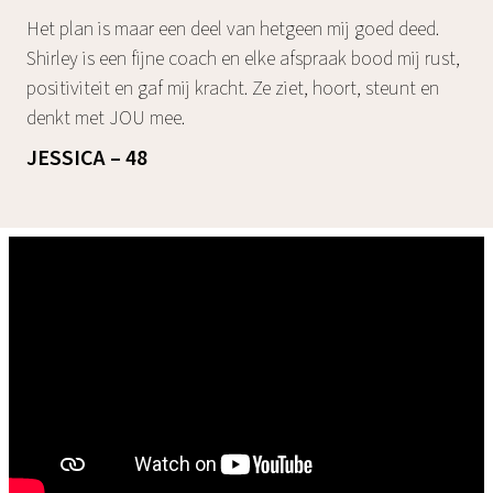
Het plan is maar een deel van hetgeen mij goed deed.
Shirley is een fijne coach en elke afspraak bood mij rust,
positiviteit en gaf mij kracht. Ze ziet, hoort, steunt en
denkt met JOU mee.
JESSICA – 48