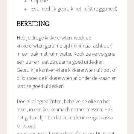
Olijfolie
Evt. meel (ik gebruik het liefst roggemeel)
BEREIDING
Heb je droge kikkererwten: week de
kikkererwten geruime tijd (minimaal acht uur)
in een bak met ruim water. Kook ze vervolgens
een uur en laat ze daarna goed uitlekken.
Gebruik je kant-en-klare kikkererwten uit pot of
blik: spoel de kikkererwten af onder de kraan en
laat ze goed uitlekken.
Doe alle ingrediënten, behalve de olie en het
meel, in een keukenmachine met messen. Hak
het geheel fijn totdat er een kruimelige massa
ontstaat.
Voeg beetje bij beetje de olijfolie toe. Dit is het