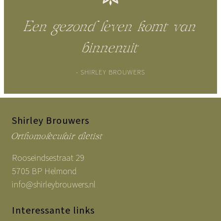
Een gezond leven komt van
binnenuit
- SHIRLEY BROUWERS
Shirley Brouwers
Orthomoleculair dietist
Rooseindsestraat 29
5705 BP Helmond
info@shirleybrouwers.nl
Interessante links