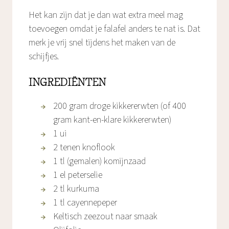
Het kan zijn dat je dan wat extra meel mag
toevoegen omdat je falafel anders te nat is. Dat
merk je vrij snel tijdens het maken van de
schijfjes.
INGREDIËNTEN
200 gram droge kikkererwten (of 400
gram kant-en-klare kikkererwten)
1 ui
2 tenen knoflook
1 tl (gemalen) komijnzaad
1 el peterselie
2 tl kurkuma
1 tl cayennepeper
Keltisch zeezout naar smaak