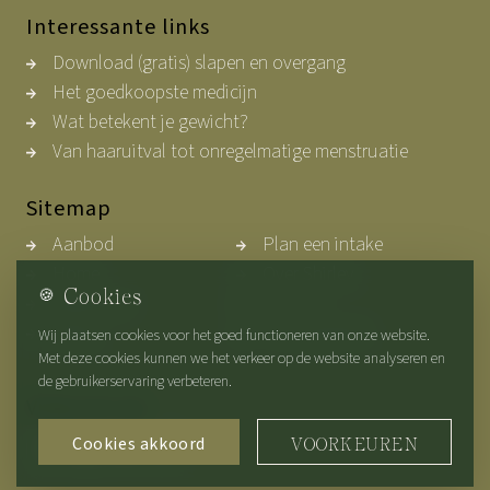
Interessante links
Download (gratis) slapen en overgang
Het goedkoopste medicijn
Wat betekent je gewicht?
Van haaruitval tot onregelmatige menstruatie
Sitemap
Aanbod
Plan een intake
Home
Over Shirley
🍪
Cookies
Werkwijze
Contact
Blogs
Privacybeleid
Wij plaatsen cookies voor het goed functioneren van onze website.
Met deze cookies kunnen we het verkeer op de website analyseren en
de gebruikerservaring verbeteren.
Volg ons op
Cookies akkoord
VOORKEUREN