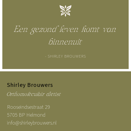
Een gezond leven komt van
binnenuit
- SHIRLEY BROUWERS
Shirley Brouwers
Orthomoleculair dietist
Rooseindsestraat 29
5705 BP Helmond
info@shirleybrouwers.nl