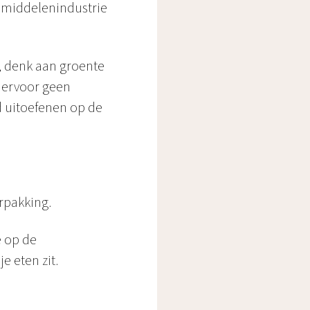
gsmiddelenindustrie
s, denk aan groente
hiervoor geen
d uitoefenen op de
erpakking.
e op de
je eten zit.