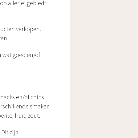
p allerlei gebiedt.
oducten verkopen.
ten.
n wat goed en/of
snacks en/of chips
verschillende smaken
nte, fruit, zout.
Dit zijn