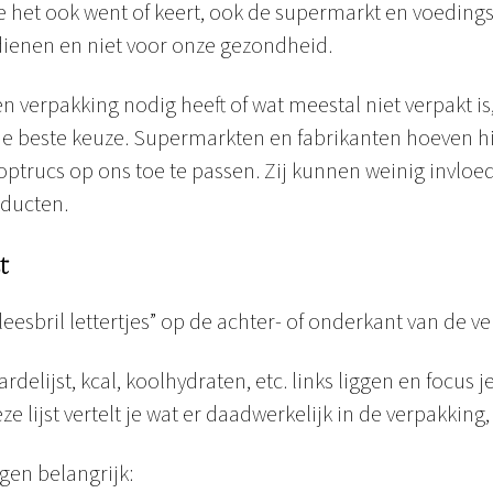
e het ook went of keert, ook de supermarkt en voedin
rdienen en niet voor onze gezondheid.
n verpakking nodig heeft of wat meestal niet verpakt i
o de beste keuze. Supermarkten en fabrikanten hoeven 
ptrucs op ons toe te passen. Zij kunnen weinig invloe
ducten.
t
“leesbril lettertjes” op de achter- of onderkant van de v
delijst, kcal, koolhydraten, etc. links liggen en focus j
ze lijst vertelt je wat er daadwerkelijk in de verpakking, 
gen belangrijk: