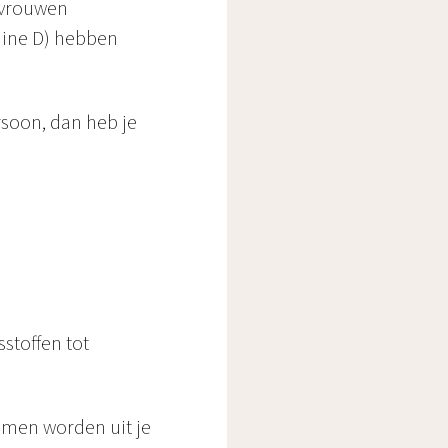
 vrouwen
mine D) hebben
rsoon, dan heb je
stoffen tot
omen worden uit je