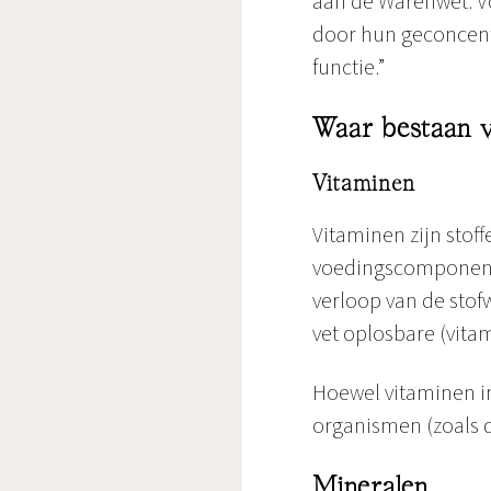
aan de Warenwet. 
door hun geconcent
functie.”
Waar bestaan 
Vitaminen
Vitaminen zijn stof
voedingscomponente
verloop van de stof
vet oplosbare (vitam
Hoewel vitaminen in
organismen (zoals
Mineralen