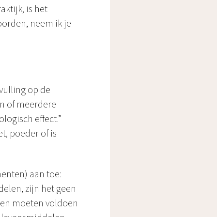
ktijk, is het
oorden, neem ik je
vulling op de
én of meerdere
logisch effect.”
t, poeder of is
enten) aan toe:
elen, zijn het geen
 en moeten voldoen