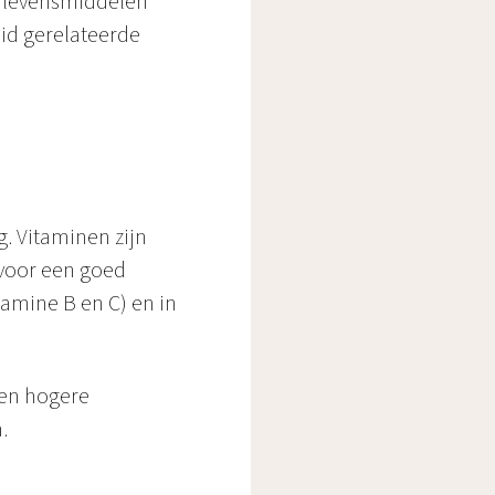
 levensmiddelen
id gerelateerde
. Vitaminen zijn
 voor een goed
tamine B en C) en in
ben hogere
.