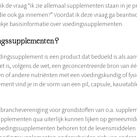
ik de vraag “ik zie allemaal supplementen staan in je pra
 die ook ga innemen?” Voordat ik deze vraag ga beantw
ukje basisinformatie over voedingssupplementen.
ingssupplementen?
dingssupplement is een product dat bedoeld is als aan
t is, volgens de wet, een geconcentreerde bron van é
n of andere nutriënten met een voedingskundig of fysio
ent vind je in de vorm van een pil, capsule, kauwtable
(branchevereniging voor grondstoffen van o.a. supplem
pplementen qua uiterlijk kunnen lijken op geneesmidd
oedingssupplementen behoren tot de levensmiddelen