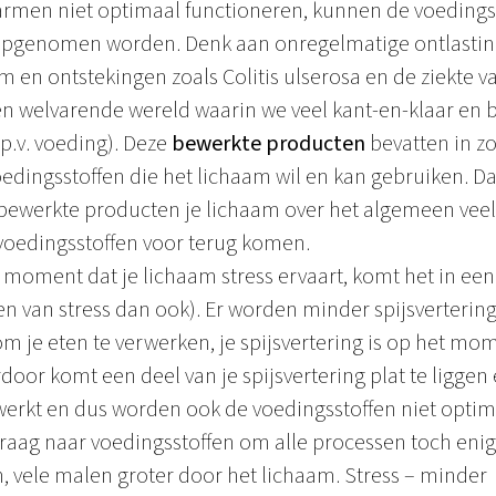
darmen niet optimaal functioneren, kunnen de voedingss
 opgenomen worden. Denk aan onregelmatige ontlasting
en ontstekingen zoals Colitis ulserosa en de ziekte v
en welvarende wereld waarin we veel kant-en-klaar en 
i.p.v. voeding). Deze
bewerkte producten
bevatten in z
oedingsstoffen die het lichaam wil en kan gebruiken. D
 bewerkte producten je lichaam over het algemeen vee
 voedingsstoffen voor terug komen.
t moment dat je lichaam stress ervaart, komt het in ee
en van stress dan ook). Er worden minder spijsverteri
 je eten te verwerken, je spijsvertering is op het mom
erdoor komt een deel van je spijsvertering plat te liggen
werkt en dus worden ook de voedingsstoffen niet opt
 vraag naar voedingsstoffen om alle processen toch enig
n, vele malen groter door het lichaam. Stress – minder