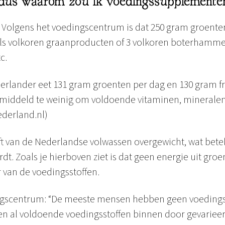
, dus waarom zou ik voedingssupplement
 Volgens het voedingscentrum is dat 250 gram groente
pels volkoren graanproducten of 3 volkoren boterhamm
c.
rlander eet 131 gram groenten per dag en 130 gram fr
 gemiddeld te weinig om voldoende vitaminen, minerale
ederland.nl)
lft van de Nederlandse volwassen overgewicht, wat betek
t. Zoals je hierboven ziet is dat geen energie uit groen
r van de voedingsstoffen.
ingscentrum: “De meeste mensen hebben geen voedin
gen al voldoende voedingsstoffen binnen door gevarieerd