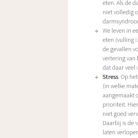
eten. Als de 
niet volledig
darmsyndroom 
We leven in e
eten (vulling 
de gevallen v
vertering van
dat daar veel
Stress
. Op he
(in welke mat
aangemaakt om
prioriteit. Hi
niet goed ver
Daarbij is de
laten verlope