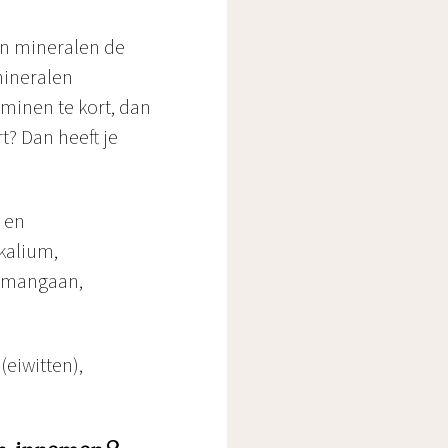
en mineralen de
mineralen
aminen te kort, dan
? Dan heeft je
 en
kalium,
, mangaan,
(eiwitten),