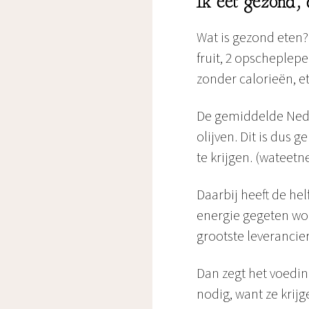
Ik eet gezond
Wat is gezond eten?
fruit, 2 opscheple
zonder calorieën, et
De gemiddelde Nede
olijven. Dit is dus
te krijgen. (wateetn
Daarbij heeft de he
energie gegeten word
grootste leverancie
Dan zegt het voed
nodig, want ze krij