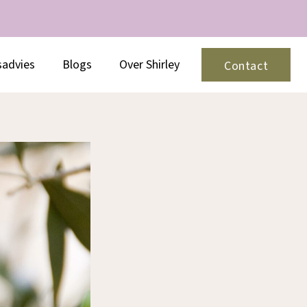
sadvies
Blogs
Over Shirley
Contact