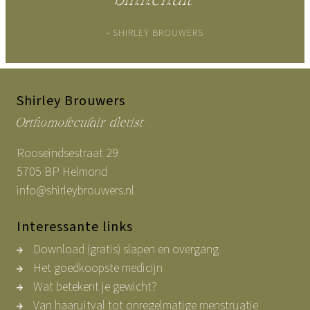
- SHIRLEY BROUWERS
Shirley Brouwers
Orthomoleculair dietist
Rooseindsestraat 29
5705 BP Helmond
info@shirleybrouwers.nl
Interessante links
Download (gratis) slapen en overgang
Het goedkoopste medicijn
Wat betekent je gewicht?
Van haaruitval tot onregelmatige menstruatie