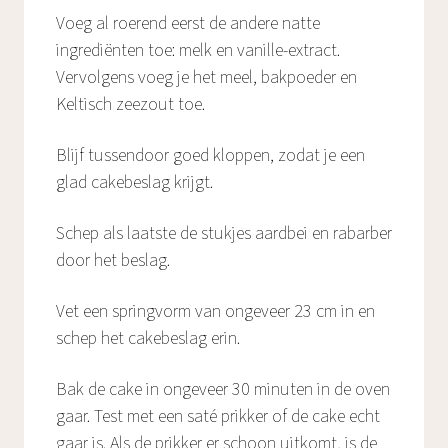
Voeg al roerend eerst de andere natte
ingrediënten toe: melk en vanille-extract.
Vervolgens voeg je het meel, bakpoeder en
Keltisch zeezout toe.
Blijf tussendoor goed kloppen, zodat je een
glad cakebeslag krijgt.
Schep als laatste de stukjes aardbei en rabarber
door het beslag.
Vet een springvorm van ongeveer 23 cm in en
schep het cakebeslag erin.
Bak de cake in ongeveer 30 minuten in de oven
gaar. Test met een saté prikker of de cake echt
gaar is. Als de prikker er schoon uitkomt, is de