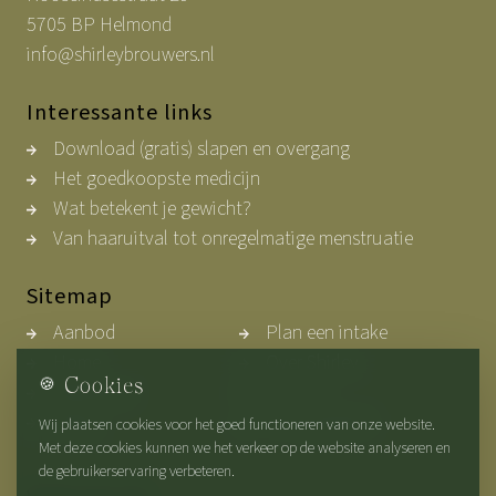
5705 BP Helmond
info@shirleybrouwers.nl
Interessante links
Download (gratis) slapen en overgang
Het goedkoopste medicijn
Wat betekent je gewicht?
Van haaruitval tot onregelmatige menstruatie
Sitemap
Aanbod
Plan een intake
Home
Over Shirley
🍪
Cookies
Werkwijze
Contact
Blogs
Privacybeleid
Wij plaatsen cookies voor het goed functioneren van onze website.
Met deze cookies kunnen we het verkeer op de website analyseren en
de gebruikerservaring verbeteren.