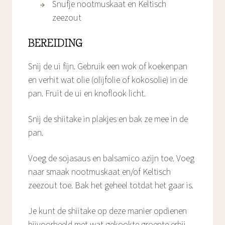
Snufje nootmuskaat en Keltisch
zeezout
BEREIDING
Snij de ui fijn. Gebruik een wok of koekenpan
en verhit wat olie (olijfolie of kokosolie) in de
pan. Fruit de ui en knoflook licht.
Snij de shiitake in plakjes en bak ze mee in de
pan.
Voeg de sojasaus en balsamico azijn toe. Voeg
naar smaak nootmuskaat en/of Keltisch
zeezout toe. Bak het geheel totdat het gaar is.
Je kunt de shiitake op deze manier opdienen
bijvoorbeeld met wat gekookte groente erbij.