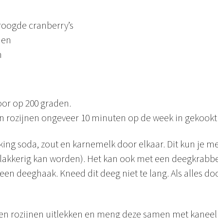
roogde cranberry’s
nen
n
or op 200 graden.
en rozijnen ongeveer 10 minuten op de week in gekookt
ing soda, zout en karnemelk door elkaar. Dit kun je m
 plakkerig kan worden). Het kan ook met een deegkrabb
 deeghaak. Kneed dit deeg niet te lang. Als alles door 
 en rozijnen uitlekken en meng deze samen met kaneel