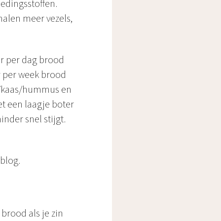
edingsstoffen.
malen meer vezels,
er per dag brood
r per week brood
ei/kaas/hummus en
et een laagje boter
nder snel stijgt.
blog.
brood als je zin