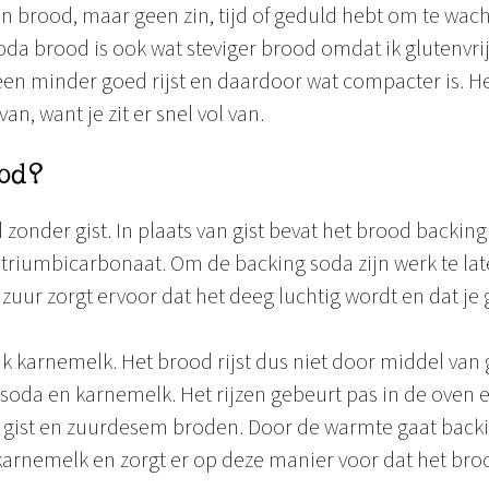
n brood, maar geen zin, tijd of geduld hebt om te wach
soda brood is ook wat steviger brood omdat ik glutenvri
en minder goed rijst en daardoor wat compacter is. He
van, want je zit er snel vol van.
ood?
onder gist. In plaats van gist bevat het brood backing 
atriumbicarbonaat. Om de backing soda zijn werk te lat
t zuur zorgt ervoor dat het deeg luchtig wordt en dat j
 ik karnemelk. Het brood rijst dus niet door middel van
 soda en karnemelk. Het rijzen gebeurt pas in de oven e
ij gist en zuurdesem broden. Door de warmte gaat back
karnemelk en zorgt er op deze manier voor dat het broo