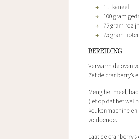
1 tl kaneel
100 gram ged
75 gram rozij
75 gram note
BEREIDING
Verwarm de oven vo
Zet de cranberry’s 
Meng het meel, back
(let op dat het wel
keukenmachine en een
voldoende.
Laat de cranberry’s