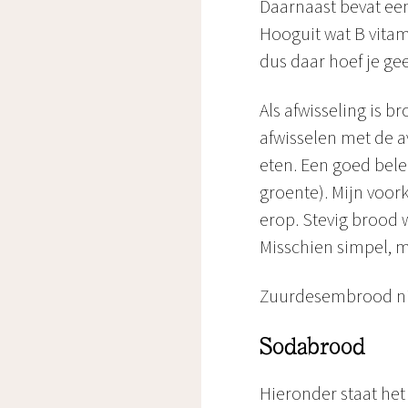
Daarnaast bevat een
Hooguit wat B vitam
dus daar hoef je ge
Als afwisseling is b
afwisselen met de a
eten. Een goed bel
groente). Mijn voor
erop. Stevig brood w
Misschien simpel, m
Zuurdesembrood nie
Sodabrood
Hieronder staat het