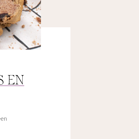
S EN
een