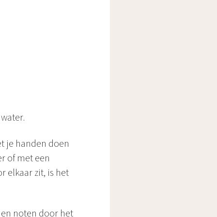
 water.
et je handen doen
er of met een
elkaar zit, is het
 en noten door het