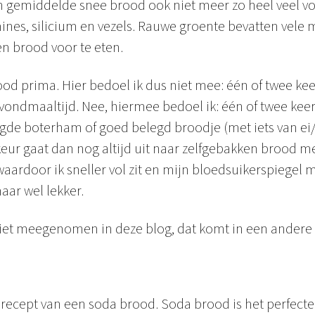
 gemiddelde snee brood ook niet meer zo heel veel vo
ines, silicium en vezels. Rauwe groente bevatten vele 
en brood voor te eten.
rood prima. Hier bedoel ik dus niet mee: één of twee ke
vondmaaltijd. Nee, hiermee bedoel ik: één of twee kee
egde boterham of goed belegd broodje (met iets van 
keur gaat dan nog altijd uit naar zelfgebakken brood m
aardoor ik sneller vol zit en mijn bloedsuikerspiegel mi
aar wel lekker.
t meegenomen in deze blog, dat komt in een andere 
 recept van een soda brood. Soda brood is het perfecte 