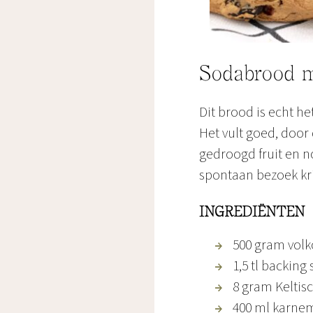
Sodabrood m
Dit brood is echt he
Het vult goed, door 
gedroogd fruit en no
spontaan bezoek krij
INGREDIËNTEN
500 gram volk
1,5 tl backing
8 gram Keltis
400 ml karne