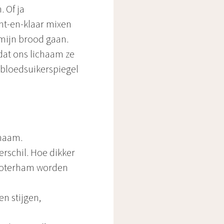
. Of ja
ant-en-klaar mixen
n mijn brood gaan.
dat ons lichaam ze
e bloedsuikerspiegel
chaam.
rschil. Hoe dikker
 boterham worden
en stijgen,