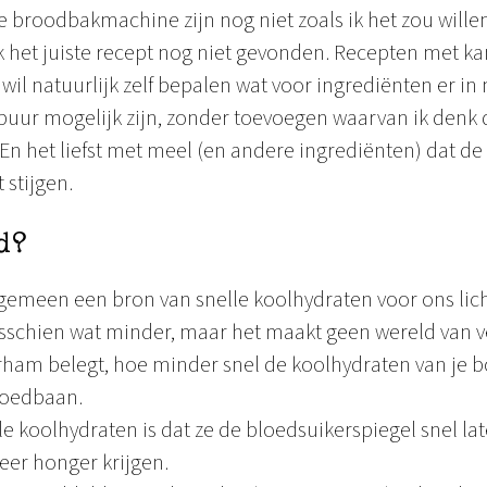
 broodbakmachine zijn nog niet zoals ik het zou willen
ik het juiste recept nog niet gevonden. Recepten met k
k wil natuurlijk zelf bepalen wat voor ingrediënten er i
uur mogelijk zijn, zonder toevoegen waarvan ik denk 
 En het liefst met meel (en andere ingrediënten) dat d
 stijgen.
nd?
lgemeen een bron van snelle koolhydraten voor ons li
schien wat minder, maar het maakt geen wereld van ve
terham belegt, hoe minder snel de koolhydraten van je
loedbaan.
e koolhydraten is dat ze de bloedsuikerspiegel snel lat
eer honger krijgen.