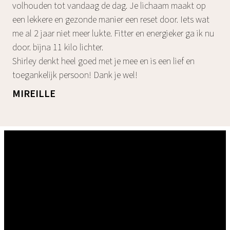
volhouden tot vandaag de dag. Je lichaam maakt op
een lekkere en gezonde manier een reset door. Iets wat
me al 2 jaar niet meer lukte. Fitter en energieker ga ik nu
door. bijna 11 kilo lichter.
Shirley denkt heel goed met je mee en is een lief en
toegankelijk persoon! Dank je wel!
MIREILLE