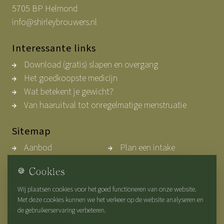
5705 BP Helmond
info@shirleybrouwers.nl
Interessante links
Download (gratis) slapen en overgang
Het goedkoopste medicijn
Wat betekent je gewicht?
Van haaruitval tot onregelmatige menstruatie
Sitemap
Aanbod
Plan een intake
Home
Over Shirley
🍪
Cookies
Werkwijze
Contact
Blogs
Privacybeleid
Wij plaatsen cookies voor het goed functioneren van onze website.
Met deze cookies kunnen we het verkeer op de website analyseren en
de gebruikerservaring verbeteren.
Volg ons op