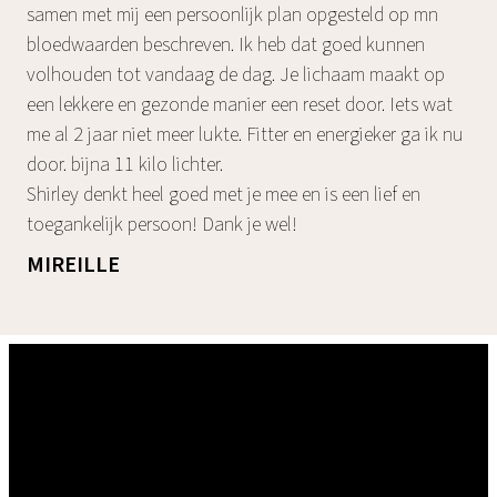
samen met mij een persoonlijk plan opgesteld op mn
bloedwaarden beschreven. Ik heb dat goed kunnen
volhouden tot vandaag de dag. Je lichaam maakt op
een lekkere en gezonde manier een reset door. Iets wat
me al 2 jaar niet meer lukte. Fitter en energieker ga ik nu
door. bijna 11 kilo lichter.
Shirley denkt heel goed met je mee en is een lief en
toegankelijk persoon! Dank je wel!
MIREILLE