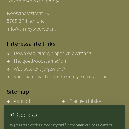
Orthomoleculair dietist
Rooseindsestraat 29
5705 BP Helmond
info@shirleybrouwers.nl
Interessante links
Download (gratis) slapen en overgang
Het goedkoopste medicijn
Wat betekent je gewicht?
Van haaruitval tot onregelmatige menstruatie
Sitemap
Aanbod
Plan een intake
Home
Over Shirley
🍪
Cookies
Werkwijze
Contact
Blogs
Privacybeleid
Wij plaatsen cookies voor het goed functioneren van onze website.