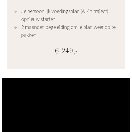
Je persoonlijk voedingsplan (All-in traject)
opnieuw starten
2 maanden begeleiding om je plan weer op te
pakken
€ 249,-