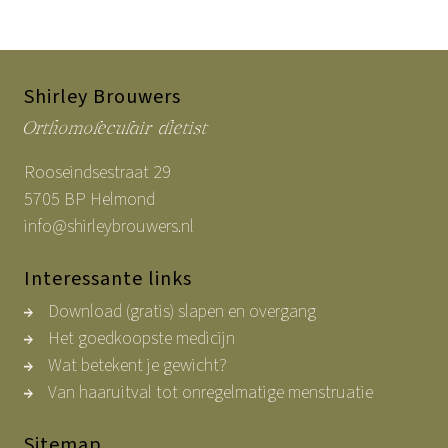
Shirley Brouwers
Orthomoleculair dietist
Rooseindsestraat 29
5705 BP Helmond
info@shirleybrouwers.nl
Interessante links
Download (gratis) slapen en overgang
Het goedkoopste medicijn
Wat betekent je gewicht?
Van haaruitval tot onregelmatige menstruatie
Sitemap