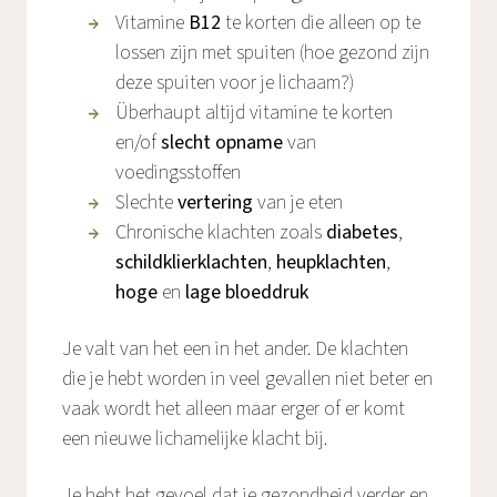
Vitamine
B12
te korten die alleen op te
lossen zijn met spuiten (hoe gezond zijn
deze spuiten voor je lichaam?)
Überhaupt altijd vitamine te korten
en/of
slecht opname
van
voedingsstoffen
Slechte
vertering
van je eten
Chronische klachten zoals
diabetes
,
schildklierklachten
,
heupklachten
,
hoge
en
lage bloeddruk
Je valt van het een in het ander. De klachten
die je hebt worden in veel gevallen niet beter en
vaak wordt het alleen maar erger of er komt
een nieuwe lichamelijke klacht bij.
Je hebt het gevoel dat je gezondheid verder en