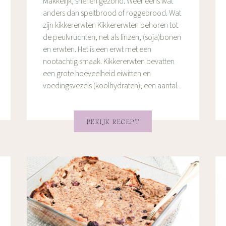
Makkelijk, snel en gezond. Weer eens wat
anders dan speltbrood of roggebrood. Wat
zijn kikkererwten Kikkererwten behoren tot
de peulvruchten, net als linzen, (soja)bonen
en erwten. Het is een erwt met een
nootachtig smaak. Kikkererwten bevatten
een grote hoeveelheid eiwitten en
voedingsvezels (koolhydraten), een aantal...
BEKIJK RECEPT