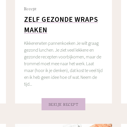
Recept
ZELF GEZONDE WRAPS
MAKEN
Kikkererwten pannenkoeken Je wilt graag
gezond lunchen. Je ziet veel lekkere en
gezonde recepten voorbijkomen, maar de
trommel moet mee naar het werk. Laat
maar (hoor ik je denken), dat kost te veel tijd
en ik heb geen idee hoe of wat. Neem de
tijd...
BEKIJK RECEPT